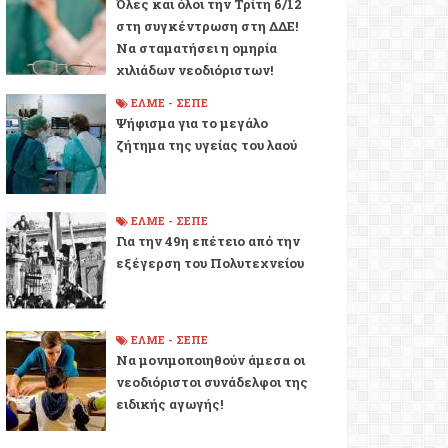
Όλες και όλοι την Τρίτη 6/12
στη συγκέντρωση στη ΔΔΕ!
Να σταματήσει η ομηρία
χιλιάδων νεοδιόριστων!
ΕΛΜΕ - ΣΕΠΕ
Ψήφισμα για το μεγάλο
ζήτημα της υγείας του λαού
ΕΛΜΕ - ΣΕΠΕ
Για την 49η επέτειο από την
εξέγερση του Πολυτεχνείου
ΕΛΜΕ - ΣΕΠΕ
Να μονιμοποιηθούν άμεσα οι
νεοδιόριστοι συνάδελφοι της
ειδικής αγωγής!