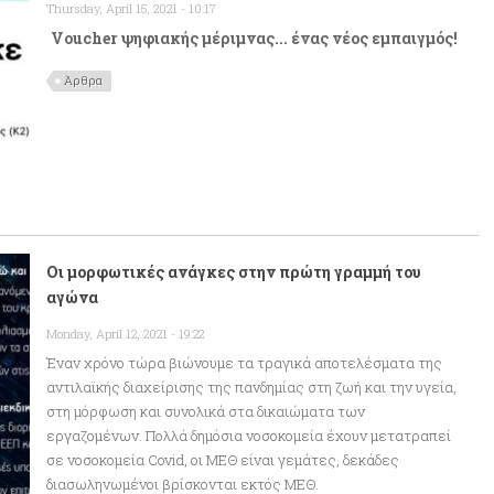
Thursday, April 15, 2021 - 10:17
Voucher ψηφιακής μέριμνας... ένας νέος εμπαιγμός!
Άρθρα
Οι μορφωτικές ανάγκες στην πρώτη γραμμή του
αγώνα
Monday, April 12, 2021 - 19:22
Έναν χρόνο τώρα βιώνουμε τα τραγικά αποτελέσματα της
αντιλαϊκής διαχείρισης της πανδημίας στη ζωή και την υγεία,
στη μόρφωση και συνολικά στα δικαιώματα των
εργαζομένων. Πολλά δημόσια νοσοκομεία έχουν μετατραπεί
σε νοσοκομεία Covid, οι ΜΕΘ είναι γεμάτες, δεκάδες
διασωληνωμένοι βρίσκονται εκτός ΜΕΘ.