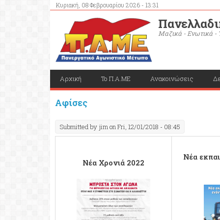
Κυριακή, 08 Φεβρουαρίου 2026 - 13:31
Πανελλαδι
Μαζικά - Ενωτικά - 
Αρχική
Το Π.Α.ΜΕ
Ανακοινώσεις
Δε
Αφίσες
Submitted by
jim
on Fri, 12/01/2018 - 08:45
Νέα εκπα
Νέα Χρονιά 2022
neaxronia20221.png
bullying.p