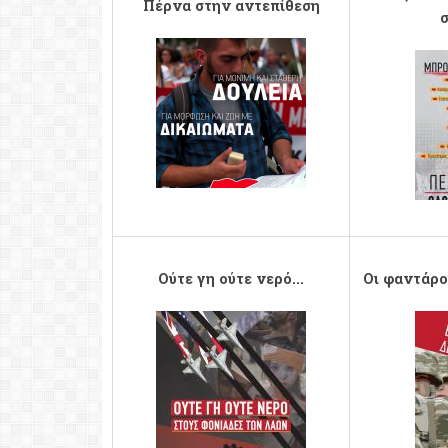
Πέρνα στην αντεπίθεση
σ
pame-sum2018.png
afisa-pame-
Ούτε γη ούτε νερό...
Οι φαντάροι
afisa-pame-gia-polemo-2.jpg
AFISA.JPG