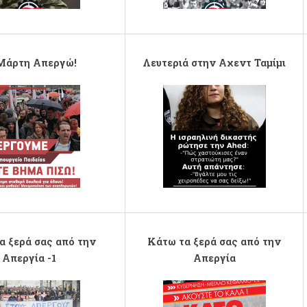
Μάρτη Απεργώ!
Λευτεριά στην Αχεντ Ταμίμι
freepalaistine.png
α ξερά σας από την
Κάτω τα ξερά σας από την
Απεργία -1
Απεργία
d_1.png
dikaioma_apergia.png