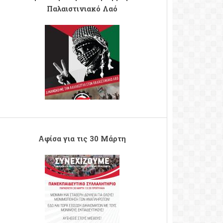
Παλαιστινιακό Λαό
Afisa%20Palest%2070y.JPG
Αφίσα για τις 30 Μάρτη
afisa_gia_panekp_syl_30_marti_2018.jpg