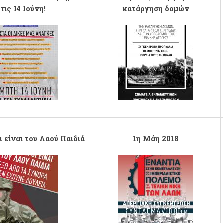
τις 14 Ιούνη!
κατάργηση δομών
14-iouni-02.jpg
ΠΕΜΠΤΗ 7 ΙΟΥΝΗ-1.jpg
 είναι του Λαού Παιδιά
1η Μάη 2018
1-5-2018-red.JPG