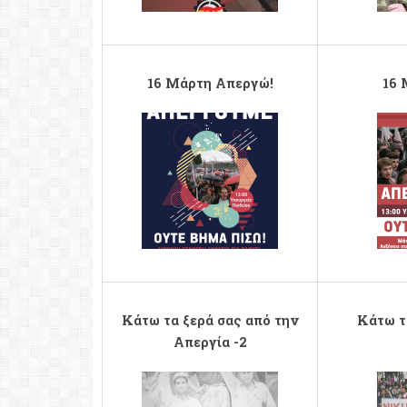
16 Μάρτη Απεργώ!
16 
16mar.png
16mar2.png
Κάτω τα ξερά σας από την
Κάτω τ
Απεργία -2
apergia_old_2.png
apergia_ol