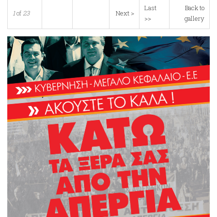
Last
Back to
1
of
23
Next >
>>
gallery
dikaioma_apergia.png